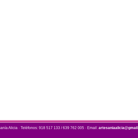
sanía Alicia · Teléfonos: 918 517 133 / 639 762 005 · Email:
artesaniaalicia@gmai